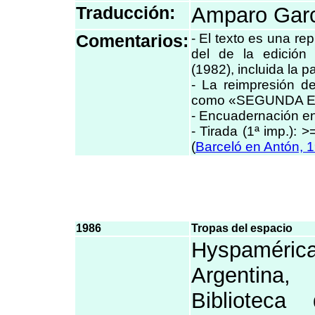
Traducción:
Amparo Garc
Comentarios:
- El texto es una re
del de la edición
(1982), incluida la p
- La reimpresión d
como «SEGUNDA E
- Encuadernación en 
- Tirada (1ª imp.): 
(
Barceló en Antón, 
1986
Tropas del espacio
Hyspaméric
Argentin
Biblioteca