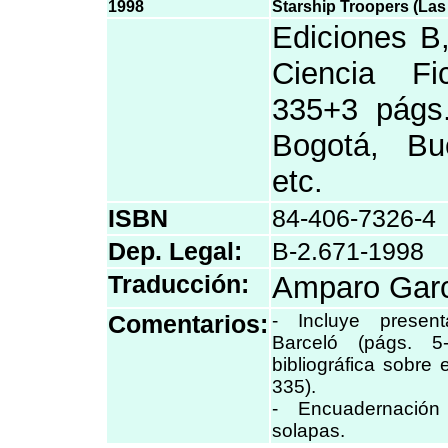
1998
Starship Troopers (Las
Ediciones B
Ciencia F
335+3 págs.
Bogotá, Bu
etc.
ISBN
84-406-7326-4
Dep. Legal:
B-2.671-1998
Traducción:
Amparo Garc
Comentarios:
- Incluye presen
Barceló (págs. 5
bibliográfica sobre 
335).
- Encuadernación
solapas.