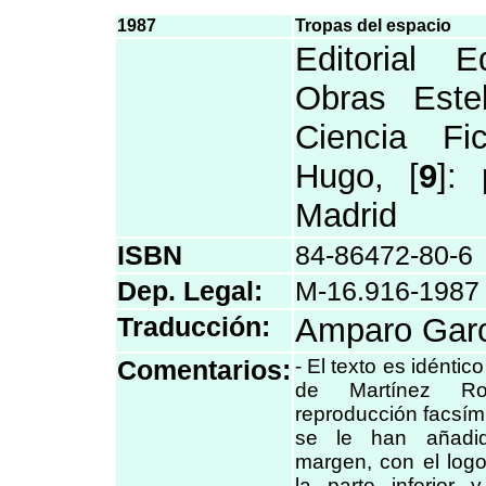
1987
Tropas del espacio
Editorial E
Obras Este
Ciencia Fic
Hugo, [
9
]:
Madrid
ISBN
84-86472-80-6
Dep. Legal:
M-16.916-1987
Traducción:
Amparo Garc
Comentarios:
- El texto es idéntic
de Martínez Ro
reproducción facsími
se le han añadi
margen, con el logo
la parte inferior 