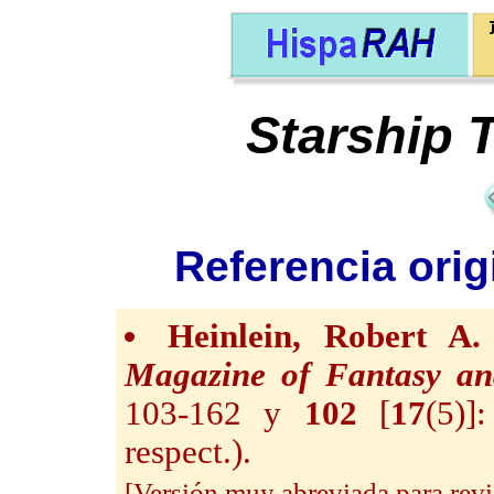
Starship 
Referencia orig
Heinlein, Robert A.
Magazine of Fantasy an
103-162 y
102
[
17
(5)]
respect.).
[Versión muy abreviada para revis