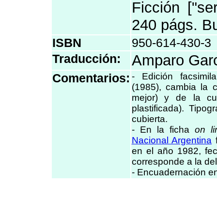
Ficción ["se
240 págs. B
ISBN
950-614-430-3
Traducción:
Amparo Garc
Comentarios:
- Edición facsimi
(1985), cambia la c
mejor) y de la cu
plastificada). Tipog
cubierta.
- En la ficha
on li
Nacional Argentina
f
en el año 1982, fe
corresponde a la de
- Encuadernación en 