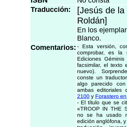
ISBN
No consta
Traducción:
[Jesús de la
Roldán]
En los ejemplar
Blanco.
Comentarios:
- Esta versión, c
comprobar, es la
Ediciones Géminis
facsimilar, el text
nuevo). Sorprend
conste un traductor
algo parecido con
ambas editoriales
2100
y
Forastero en 
- El título que se c
«TROOP IN THE SP
no se ha usado 
edición anglófona, y