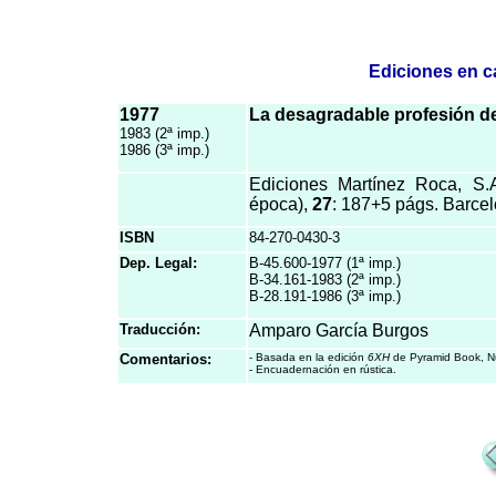
Ediciones en c
1977
La desagradable profesión 
1983 (2ª imp.)
1986 (3ª imp.)
Ediciones Martínez Roca, S.A
época),
27
: 187+5 págs. Barce
ISBN
84-270-0430-3
Dep. Legal:
B-45.600-1977 (1ª imp.)
B-34.161-1983 (2ª imp.)
B-28.191-1986 (3ª imp.)
Traducción:
Amparo García Burgos
Comentarios:
- Basada en la edición
6XH
de Pyramid Book, N
- Encuadernación en rústica.