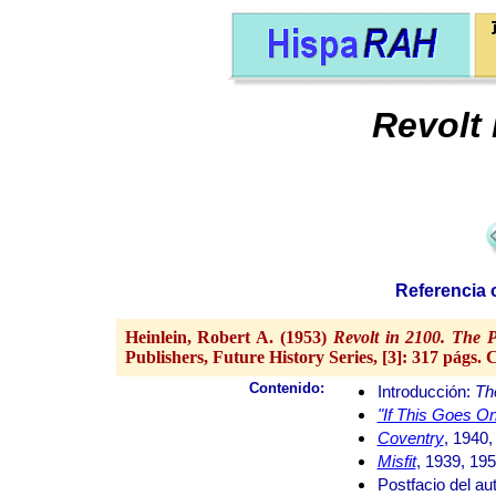
Revolt 
Referencia o
Heinlein, Robert A. (1953)
Revolt in 2100. The 
Publishers, Future History Series, [3]: 317 págs. C
Contenido:
Introducción:
Th
"If This Goes O
Coventry
, 1940,
Misfit
, 1939, 19
Postfacio del au