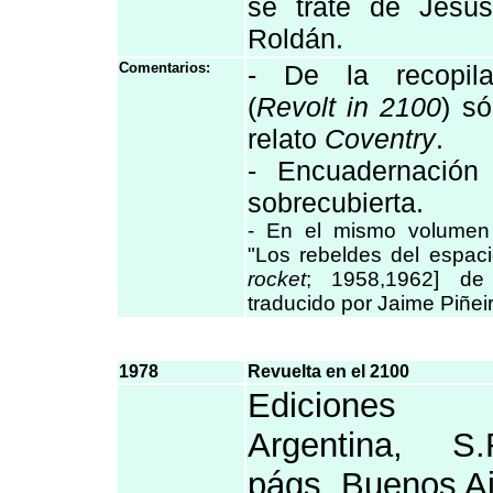
se trate de Jesús
Roldán.
Comentarios:
- De la recopilac
(
Revolt in 2100
) só
relato
Coventry
.
- Encuadernación
sobrecubierta.
- En el mismo volumen 
"Los rebeldes del espaci
rocket
; 1958,1962] de
traducido por Jaime Piñei
1978
Revuelta en el 2100
Ediciones
Argentina, S
págs. Buenos Ai